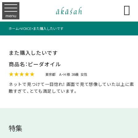

menu
ホーム
>
VOICE
>
また購入したいです
また購入したいです
商品名：ピーダオイル
★★★★★
東京都
A・H 様
38歳
女性
ネットで見つけて一目惚れ！ 画面で見て想像していた以上に素
敵すぎて、とても満足しています。
特集