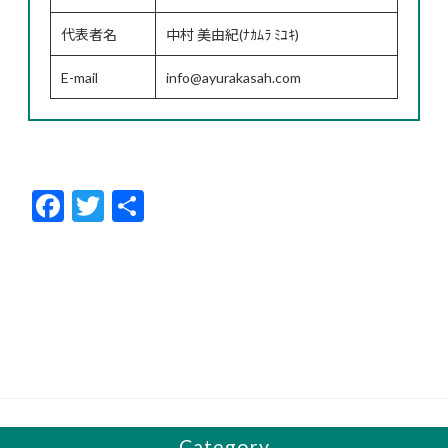
代表者名
中村 美由紀(ﾅｶﾑﾗ ﾐﾕｷ)
E-mail
info@ayurakasah.com
F
T
共
ac
w
有
e
itt
b
er
o
o
k
Category